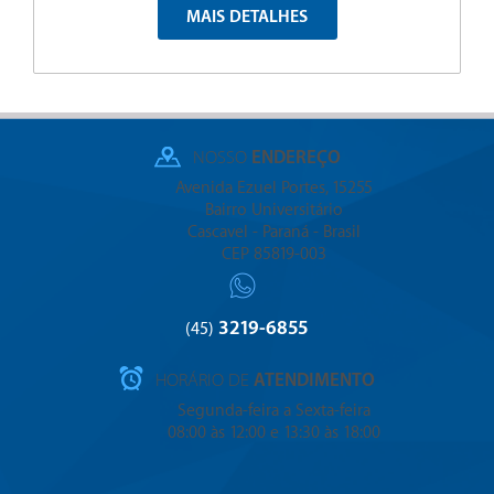
MAIS DETALHES
NOSSO
ENDEREÇO
Avenida Ezuel Portes, 15255
Bairro Universitário
Cascavel - Paraná - Brasil
CEP 85819-003
3219-6855
(45)
HORÁRIO DE
ATENDIMENTO
Segunda-feira a Sexta-feira
08:00 às 12:00 e 13:30 às 18:00