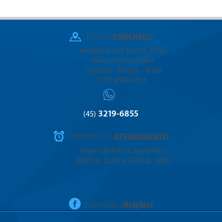
NOSSO
ENDEREÇO
Avenida Ezuel Portes, 15255
Bairro Universitário
Cascavel - Paraná - Brasil
CEP 85819-003
3219-6855
(45)
HORÁRIO DE
ATENDIMENTO
Segunda-feira a Sexta-feira
08:00 às 12:00 e 13:30 às 18:00
SIGA-NOS:
/Belplast